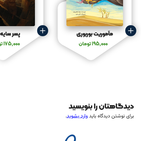
مأموریت بوربوری
پسر سایه 
195,000
تومان
175,000
تو
دیدگاهتان را بنویسید
برای نوشتن دیدگاه باید
وارد بشوید
.