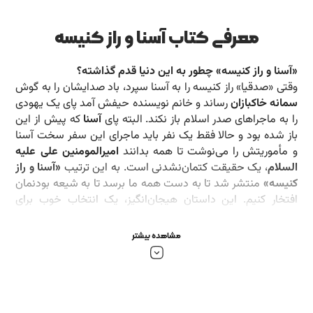
معرفی کتاب آسنا و راز کنیسه
«آسنا و راز کنیسه» چطور به این دنیا قدم گذاشته؟
وقتی «صدقیا» راز کنیسه را به آسنا سپرد، باد صدایشان را به گوش
سمانه خاکبازان
رساند و خانم نویسنده حیفش آمد پای یک یهودی
را به ماجراهای صدر اسلام باز نکند. البته پای
آسنا
که پیش از این
باز شده بود و حالا فقط یک نفر باید ماجرای این سفر سخت آسنا
و مأموریتش را می‌نوشت تا همه بدانند
امیرالمومنین علی علیه
السلام
، یک حقیقت کتمان‌نشدنی است. به این ترتیب
«آسنا و راز
کنیسه»
منتشر شد تا به دست همه ما برسد تا به شیعه بودنمان
افتخار کنیم. این داستان هیجان‌انگیز، یک انتخاب خوب برای
نوجوانان
بالای 15 سال
است.
مشاهده بیشتر
ماجرای آسنا و راز کنیسه از چه قرار است؟
ماجرا این است که یهودیان هیچوقت دل خوشی از
رسول خدا
(ص)
و
امیرالمومنین (ع)
نداشتند اما وقتی در خیبر کنده شد و
تشت رسوایی یهود از بام افتاد، این دل ناخوش، ناخوش‌تر هم شد
و مثل عنکبوتی که بی‌وقفه تار می‌تند، کینه‌هایشان را به هم بافتند