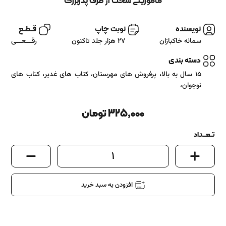
آشنایی باما
مأموریتی سخت از طرف پدربزرگ
تماس باما
نویسنده
نوبت چاپ
قــطــع
سمانه خاکبازان
27 هزار جلد تاکنون
رقـــعـــی
دسته بندی
15 سال به بالا
،
پرفروش های مهرستان
،
کتاب های غدیر
،
کتاب های
نوجوان
،
325,000
تومان
تــعـــداد
1
افزودن به سبد خرید