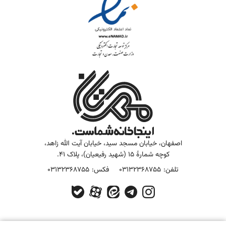
اصفهان، خیابان مسجد سید، خیابان آیت الله زاهد،
کوچه شمارۀ 15 (شهید رفیعیان)، پلاک 41.
تلفن:
03132368755
فکس:
03132368755