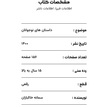
مشخصات کتاب
آسنا خنجر را گرفت. روبنده را بازکرد و به دست روبین داد. بعد
دسته‌ای از موهایش را گرفت، با خنجر آنها را برید و در بقچه‌اش
اطلاعات فیپا، اطلاعات ناشر
گذاشت. و گفت: ردا و دستار اضافه داری؟! روبین با اخم به آسنا
نگاه کرد. آسنا لبخندی زد و در حالی که دسته دیگری از موهایش را
به خنجر می‌سپرد، گفت: اینطور نگاهم نکن. چاره‌ای ندارم. پدربزرگ
موضوع :
گفته بود که کاهنان به دنبالم می آیند...
داستان های نوجوانان
تاریخ نشر :
1400
تعداد صفحات :
156 صفحه
رده سنی :
15 سال به بالا
قطع :
رقعی
نویسنده :
سمانه خاکبازان