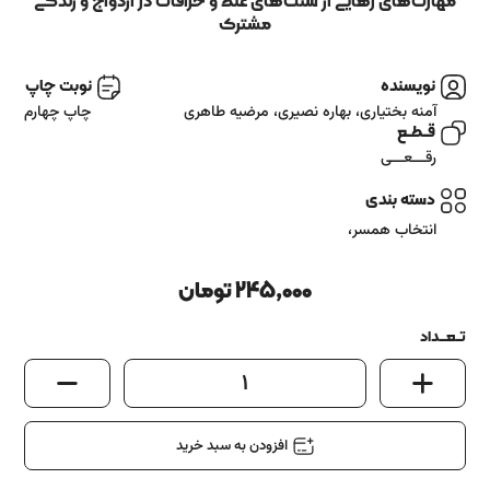
آشنایی باما
مهارت‌های رهایی از سنت‌های غلط و خرافات در ازدواج و زندگی
مشترک
تماس باما
نویسنده
نوبت چاپ
آمنه بختیاری، بهاره نصیری، مرضیه طاهری
چاپ چهارم
قــطــع
رقـــعـــی
دسته بندی
انتخاب همسر
،
245,000
تومان
تــعـــداد
1
افزودن به سبد خرید