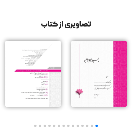
بخشی از کتاب بختک های دست ساز
خرافات ازدواج به کشور ما اختصاص ندارد و مصادیق متعددی از
آن را در سایر کشورها، ازجمله کشور‌های اروپایی می‌توان یافت که
تصاویری از کتاب
در ادامه به چند نمونه از آن‌ها اشاره می‌شود:
در اروپا سنت پرطرفداری وجود دارد که به نماد وفاداری ابدی عشاق
به یکدیگر، تبدیل شده است. دلدادگان قفلی به نردۀ حاشیۀ پلی
معروف می‌زنند و کلید آن را به رودخانۀ زیر پل می‌اندازند تا به‌زعم
خود، با این کار عشق خود را جاودانه و ماندگار کنند. بستن قفل به
پل هنر پاریس از سال ۲۰۰۸ رواج پیدا کرده و این سنت در بسیاری
از کشور‌های جهان، ازجمله آلمان، چین، روسیه و ایتالیا نیز رایج
است.
در یکی از مناطق انگلستان هنگام جشن عروسی، اگر شیشه‌ای
برحسب اتفاق‌ بشکند، آن را علامت بدبختی برای زن‌ و شوهر‌
می‌دانند؛ اما وقتی مهمانان به‌سلامتی‌ عروس و داماد، جام خود را‌
می‌نوشند، یکی از مدعوین باید جام خود را از بالای دوش‌ خود
پرتاب کند و آن را برای سعادت و خوشبختی بشکند.
‌ در‌ منطقۀ دیگر انگلستان،‌ پس از خاتمۀ مراسم عروسی و درست
موقعی‌که عروس‌ و داماد از خانۀ عروس خارج‌ می‌شوند، بشقابی
حاوی نمک را بالای سر آنان می‌شکنند.