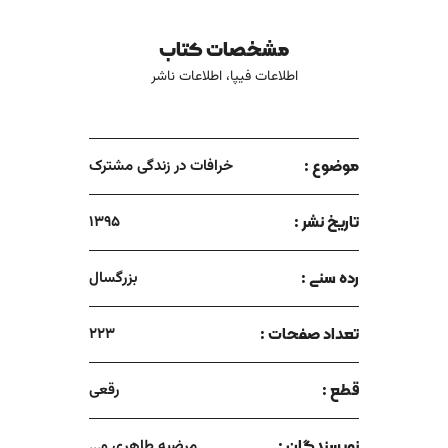
در یکی‌ از‌ ایالات‌ انگلستان‌، هنگام ورود عروس به خانۀ داماد‌،
بشقابی را با یک نان قندی به عروس‌ می‌دادند. بعد، داماد این
مشخصات کتاب
بشقاب را می‌گرفته و از بالای شانۀ چپ خود به زمین می‌انداخته و
امید خوشبختی آیندۀ آنان‌، بستگی‌ به این‌ داشته است که بشقاب
اطلاعات فیپا، اطلاعات ناشر
مزبور پس از خوردن به زمین، بشکند.
موضوع :
خرافات در زندگی مشترک
تاریخ نشر :
1395
رده سنی :
بزرگسال
تعداد صفحات :
223
قطع :
رقعی
نویسندگان :
مرضیه طاهری و...