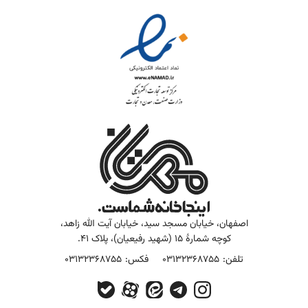
اصفهان، خیابان مسجد سید، خیابان آیت الله زاهد،
کوچه شمارۀ 15 (شهید رفیعیان)، پلاک 41.
تلفن:
03132368755
فکس:
03132368755