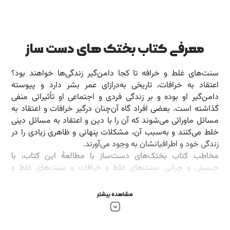
معرفی کتاب بختک های دست ساز
سنت‌های غلط و خرافه تا کجا دامن‌گیر زندگی‌ها خواهند بود؟
اعتقاد به خرافات، تاریخی به‌درازای عمر بشر دارد و پیوسته
دامن‌گیر او بوده و بر زندگی فردی و اجتماعی او تأثیراتی منفی
گذاشته است. بعضی افراد گاه آن‌چنان درگیر خرافات و اعتقاد به
مسائل ماورائی می‌شوند که آن را با دین و اعتقاد به مسائل دینی
خلط می‌کنند و به‌سبب آن، مشکلات پنهانی و ظاهری زیادی را در
زندگی خود و اطرافیانشان به وجود می‌آورند.
مخاطب کتاب بختک‌های دست‌ساز با مطالعۀ این کتاب، با
چیستی و چرایی سنت‌های غلط و خرافات و سنت‌های غلط و
خرافات در ازدواج و خانواده و راه‌های مواجهه با آن‌ها آشنا
می‌شود. ازجملۀ این سنت‌ها و خرافات، باران روز عروسی، قفل‌زدن
مشاهده بیشتر
به امامزاده، آب دباغ‌خانه، فال‌گیری، دعانویسی و اسپند و گشایش
بخت است.