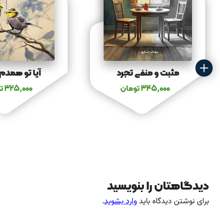
مثبت و منفی تجرد
آیا تو همدم
345,000
تومان
325,000
ت
دیدگاهتان را بنویسید
برای نوشتن دیدگاه باید
وارد بشوید
.