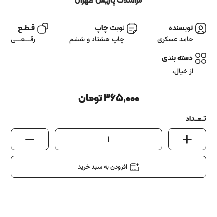
آشنایی باما
مراسلات پاریس طهران
تماس باما
نویسنده
نوبت چاپ
قــطــع
حامد عسکری
چاپ هشتاد و ششم
رقـــعـــی
دسته بندی
از خیال
،
365,000
تومان
تــعـــداد
1
افزودن به سبد خرید