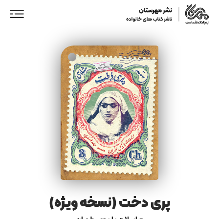
ورود/ عضویت
خانه
فروشگاه
نمایندگان فروش
همکاری با ما
پری دخت (نسخه ویژه)