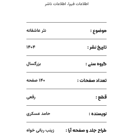
اطلاعات فیپا، اطلاعات ناشر
موضوع :
نثر عاشقانه
تاریخ نشر :
1404
گروه سنی :
بزرگسال
تعداد صفحات :
140 صفحه
قطع :
رقعی
نویسنده :
حامد عسکری
طراح جلد و صفحه آرا :
زینب ربانی خواه