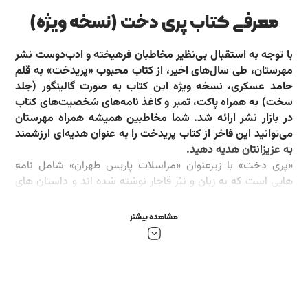
معرفی کتاب پری دخت (نسخه ویژه)
ب
ا توجه به استقبال بی‌نظیر مخاطبان فرهیخته و ادب‌دوست نشر
مهرستان، طی سال‌های اخیر، از کتاب محبوب «پریدخت» به قلم
حامد عسکری، نسخه ویژه این کتاب به صورت گالینگور (جلد
سخت) به همراه پاکت، تمبر و کاغذ نامه‌های شخصیت‌های کتاب
در بازار نشر ارائه شد. شما مخاطبین همیشه همراه مهرستان
می‌توانید این فاخر از کتاب پریدخت را به عنوان هدیه‌ای ارزشمند
به عزیزانتان هدیه دهید.
«پری دخت» با زیرعنوان «مراسلات پاریس طهران» شامل نامه
هایی است که به زبان و نثر قاجار نوشته شده اند و داستان های
عاشقانه ای دارند. در این کتاب، نامه هایی بین شخصی به نام
سیدمحمود که در فرانسه درس طبابت می خواند و پریدخت که در
مشاهده بیشتر
تهران است رد و بدل می شود. در میان ۴۰ نامه خرده قصه هایی
روایت می شود که قطعاً برای خوانندگان جالب خواهد بود. بخشی
از مقدمه: سید محمود و پریدخت ساکن طهران هستند.
سید محمود را فرستاده ام پاریس برای تلمذ طبابت و پریدخت را
چشم انتظارش گذاشتم. هر دو از دوری هم می سوزند و کلمه به