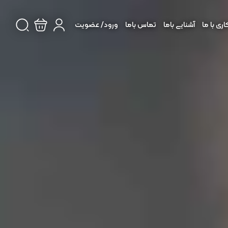
ی با ما
آشنایی باما
تماس باما
ورود/ عضویت