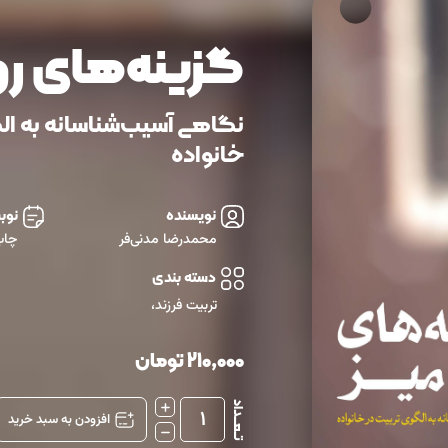
گزینه‌های رو
نگاهی آسیب‌شناسانه به ال
خانواده
نویسنده
نوب
محمدرضا مدنی‌فر
چاپ
دسته بندی
تربیت فرزند
،
210,000
تومان
تــعـــداد
1
افزودن به سبد خرید