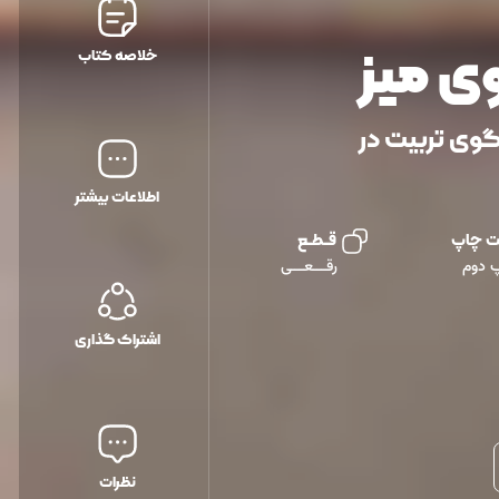
ی میز
خلاصه کتاب
گوی تربیت در
اطلاعات بیشتر
ت چاپ
قــطــع
 دوم
رقـــعـــی
اشتراک گذاری
نظرات