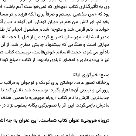
وی به تأثیرگذاری کتاب‌ «بچه‌ای که نمی‌خواست آدم باشد» ا
بود که «من مذهبی نیستم و صرفاً برای آنکه فرزندم در مساب
خواندم، دلم قرص شد و متوجه شدم مشغول انجام کار طل
مدیر انتشارات مهرستان تصريح کرد: من از قبل با حجت‌الا
مهارتی است و هنگامی که پیشنهاد چاپش مطرح شد، از آن ا
یادآور می‌شود، حجت‌الاسلام خوش‌قامت، نویسنده کتاب «مبل
نیز با پرده‌برداری و امضای تابلوی یادبود، از کتاب «مبلغ کو
منبع: خبرگزاری ایکنا
برخلاف تصور عامه، نوشتن برای کودک و نوجوان به‌مراتب سخ
پرورشی و تربیتی آن‌ها قرار بگیرد. نویسنده باید تلاش کند ت
جدیدترین اثرش با نام کتاب «روباه هویجی» با همین هدف به
مادرش بازمی‌گردد. این اثر با تصویرگری یگانه یعقوب‌نژاد در قالب 24 صفحه رنگی در نشر مهرستان روانه بازار چاپ
«روباه هویجی» عنوان کتاب شماست. این عنوان به چه اشا
این عنوان به‌نوعی اشاره غیرمستقیم به هارمونی طبیعت دارد