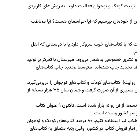
ه تربیت کودک و نوجوان فعالیت دارند، به روش‌های کاربردی
د این از خودمان بپرسیم که آیا حواسمان هست؟ آیا مخاطب
 با کتاب‌های خوب سروکار دارد یا با دوستانی که اهل
م.
اخت و گفت: نشر مهرستان وابسته به مرکز احیای اندیشه و سیره علوی، سال ۱۳۹۵ تأسیس شد و نشری خصوصی به‌شمار می‌رود. مهرستان با تمرکز بر تولید
وان کتاب به چاپ رسانده‌ایم که هرکدام نیز بارها تجدید چاپ شده‌اند. متوسط تجدید چاپ کتاب‌های
وایت)، کتاب‌های کودک و کتاب‌های نوجوان را دربرمی‌گیرد.
از سال ۱۳۹۹، فعالیت‌مان را در زمینه تولید آثار مرتبط با غدیر آغاز کردیم. آن زمان کتاب «سفری که پر ماجرا شد» به چاپ رسید، استقبال بسیاری از آن صورت گرفت و همان سال ۳۵ هزار نسخه از
وی ادامه داد: در سال بعد، کتاب «بچه‌ای که نمی‌خواست آدم باشد» را تولید کردیم که از این کتاب نیز استقبال بسیاری شد و ۸۵ هزار نسخه از آن روانه بازار شده است. تاکنون ۹ عنوان کتاب
حسینی اظهار کرد: در تولید قصه و داستان جذاب و هنری برای کودک و نوجوان خلأ بسیار بزرگی وجود دارد. ما تمایل داریم از تولیدات طلاب نیز استفاده کنیم. ۸۰ درصد کتاب‌های کودک و نوجوان
 آمار فروش کتاب در کشور، اولین رتبه متعلق به کتاب‌های