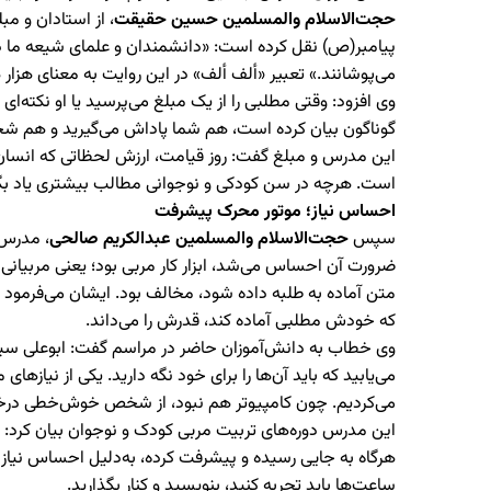
حجت‌الاسلام والمسلمین حسین حقیقت
، از استادان و م
پیامبر(ص) نقل کرده‌ است: «دانشمندان و علمای شیعه ما در
می‌پوشانند.» تعبیر «ألف‌ ألف» در این روایت به معنای هزار 
وی افزود: وقتی مطلبی را از یک مبلغ می‌پرسید یا او نکته‌ا
گوناگون بیان کرده‌ است، هم شما پاداش می‌گیرید و هم شخص
این مدرس و مبلغ گفت: روز قیامت، ارزش لحظاتی که انسان 
است. هرچه در سن کودکی و نوجوانی مطالب بیشتری یاد بگیرید
احساس نیاز؛ موتور محرک پیشرفت
سپس
حجت‌الاسلام والمسلمین
عبدالکریم صالحی
، مدرس د
ضرورت آن احساس می‌شد، ابزار کار مربی بود؛ یعنی مربیانی 
متن آماده به طلبه داده شود، مخالف بود. ایشان می‌فرمود 
که خودش مطلبی آماده کند، قدرش را می‌داند.
وی خطاب به دانش‌آموزان حاضر در مراسم گفت: ابوعلی سینا
می‌یابید که باید آن‌ها را برای خود نگه دارید. یکی از نیازه
می‌کردیم. چون کامپیوتر هم نبود‌، از شخص خوش‌خطی درخوا
این مدرس دوره‌های تربیت مربی کودک و نوجوان بیان کرد: من 
هرگاه به جایی رسیده و پیشرفت کرده، به‌دليل احساس نیاز ب
ساعت‌ها باید تجربه کنید، بنویسید و کنار بگذارید.