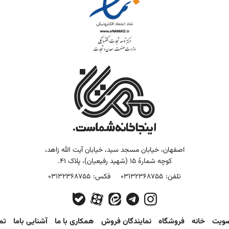
اصفهان، خیابان مسجد سید، خیابان آیت الله زاهد،
کوچه شمارۀ 15 (شهید رفیعیان)، پلاک 41.
تلفن:
03132368755
فکس:
03132368755
ضویت
خانه
فروشگاه
نمایندگان فروش
همکاری با ما
آشنایی باما
تم