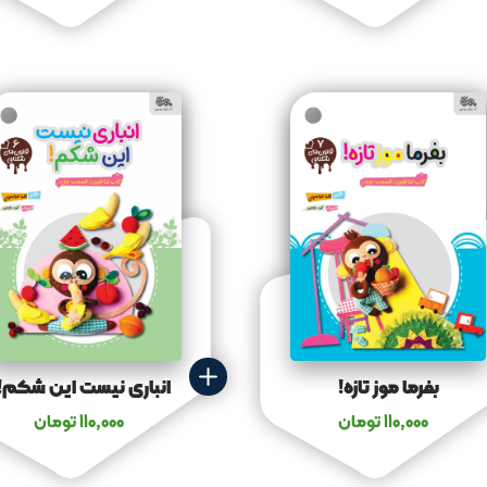
بفرما موز تازه!
انباری نیست این شکم!
110,000
تومان
110,000
تومان