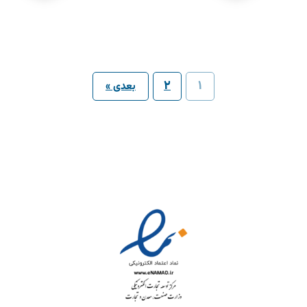
2
1
بعدی »