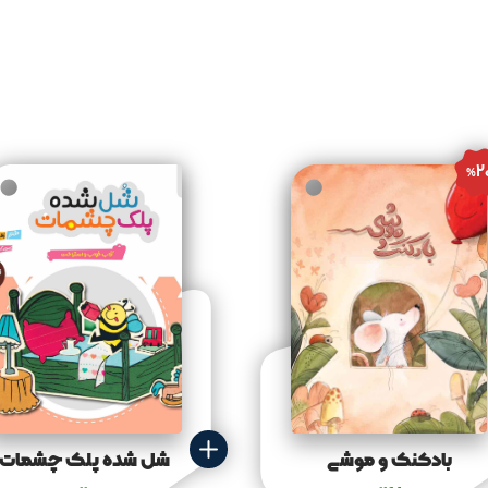
2
%
بادکنک و موشی
شل شده پلک چشمات