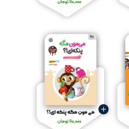
110,000
تومان
می مون مگه پنکه ای!؟
110,000
تومان