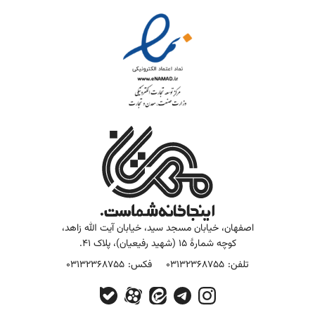
آشنایی باما
تماس باما
اصفهان، خیابان مسجد سید، خیابان آیت الله زاهد،
کوچه شمارۀ 15 (شهید رفیعیان)، پلاک 41.
تلفن:
03132368755
فکس:
03132368755