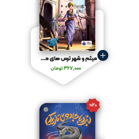
میثم و شهر ترس‌ های ممنوعه
367,000
تومان
20
%