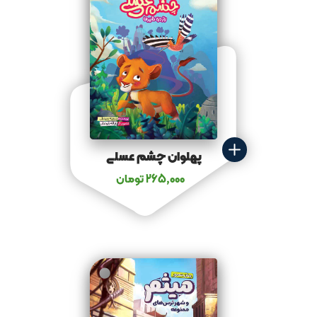
پهلوان چشم عسلی
265,000
تومان