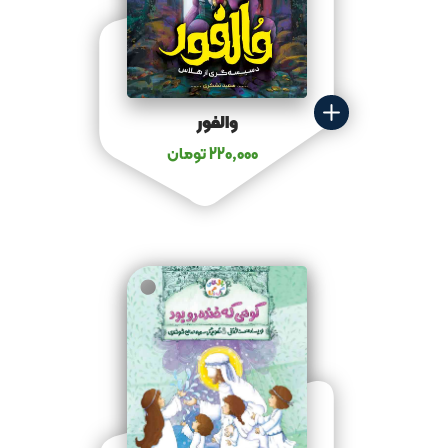
والفور
220,000
تومان