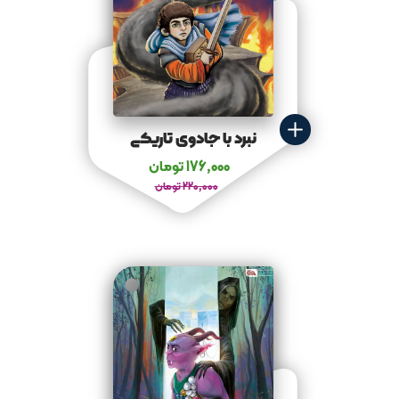
نبرد با جادوی تاریکی
176,000
تومان
220,000
تومان