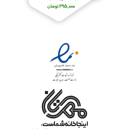
295,000
تومان