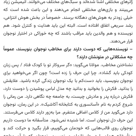
ژانرهای مختلفی آشنا شده‌اند و سبک‌های مختلف می‌خوانند. انیمیشن زیاد
می‌بینند و بازی‌های مختلفی انجام می‌دهند و این باعث شده است که
خیلی زودتر به هوش‌های دهگانه برسند. خصوصاً در بخش هوش انتزاعی،
رشد سریعی اتفاق افتاده است. البته این باید هدایت و کنترل شود. هم
نویسنده و هم والدین باید مراقب باشند که چه خوراکی در اختیار نوجوان
قرار می‌دهند.
– نویسنده‌هایی که دوست دارند برای مخاطب نوجوان بنویسند، عموماً
چه مشکلاتی در متونشان دارند؟
نشناختن مخاطب. مولانا می‌گوید: «گر سروکار تو با کودک فتاد / پس زبان
کودکی باید گشاد». چرا این حرف را زده است؟ چون اگر می‌خواهید برای
نوجوان بنویسید، باید دست‌کم با یک نوجوان زندگی کرده باشید. علایقش
را بدانید. فکرش را بخوانید و بدانید چه مدل لباس پوشیدن را دوست دارد،
فکرش درباره پدر و مادرش چیست، به جامعه چه نگاهی دارد. من رمانی را
شروع کردم به نام «آسانسوری به کتابخانه آکاشیک». در این رمان، نوجوان
دارد می‌گوید من از کلاس اضافی متنفرم. مرا به‌زور دارند کلاس می‌فرستند.
این حرف دل نوجوان است. اما شنیده نمی‌شود. متأسفانه ما دوست داریم
نوجوان روی قالب‌هایی که خودمان می‌گوییم، قرار بگیرد و حرکت کند و