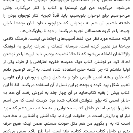
متأسفانه همان را در داستانمان می‌نویسیم. نوجوان که با آن مواجه
می‌شود، می‌گوید: من این نیستم! و کتاب را کنار می‌گذارد. وقتی
می‌خواهیم برای نوجوان بنویسیم، باید قبلاً تجربه کنار نوجوان بودن را
داشته باشیم؛ آن هم نه نوجوانی که چهارچوب دارد. الان بچه‌ها خیلی
چیزها را در گروه همسالان تجربه می‌کنند! از دود تا روان‌گردان‌ها.
البته مسئله مورد نظر من، فقط آسیب‌های اجتماعی نیست. فرهنگ کلامی
بچه‌ها نیز تغییر کرده است. هرساله کلمات و عبارات زیادی به فرهنگ
واژگانشان اضافه می‌شود که تا حالا نشنیده بودیم. باید این‌ها را در نوشتن
لحاظ کرد. در نوشتن کتاب «یک مدرسه خفن» اعتراضی را از طرف یکی از
اولیا داشتم که چرا کلمه خفن استفاده شده است. به آن‌ها توضیح دادم
که خفن ریشه اصیل فارسی دارد و به دلیل زایش و پویش زبان فارسی
تغییر شکل پیدا کرده و بچه‌های این نسل از آن استفاده می‌کنند. اتفاقاً این
کتاب بیش از بقیه کتاب‌هایم در آن چهار جلد به فروش رفت. آن هم به
خاطر اسمی که برای عنوانش انتخاب شده بود. درست است که من اسم
خفن را آوردم، اما در داخل کتاب، محتوایی را به مخاطب می‌دهم که مورد
نیاز او و باارزش است. در حقیقت این نام، یک آشتی و آشنایی با مخاطب
است که به او بگویم من هم مثل خودت هستم. ضمن اینکه هیچ حرف
بدی در داخل کتاب نیست. کتاب، طنز است؛ اما طنز پاک. سعی می‌کنم