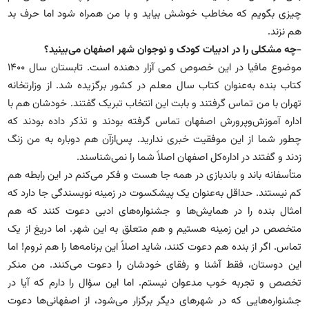
چیزی بگویم که مخاطب خوشش بیاید و با من همراه شود اما حرف بد
هم نزند.
-چه مشکلی را در ادبیات کودک و نوجوان شهر اصفهان می‌بینید؟
موضوع مافیا در این خصوص کمی آزار دهنده است. تابستان سال ۱۴۰۰
کتاب بنده به‌عنوان کتاب سال معلم در کشور برگزیده شد. از وزارتخانه
تهران با من تماس گرفتند و بابت این انتخاب تبریک گفتند. خودشان هم با
اداره آموزش‌وپرورش اصفهان تماس گرفته بودند و تذکر داده بودند که
چطور شما از این موفقیت خبری ندارید. پس‌ازآن هم دوباره به من زنگ
زدند و گفتند در اداره‌کل اصفهان اصلاً شما را نمی‌شناسند.
متأسفانه باند و باندبازی در همه جا هست و فکر می‌کنم در این رابطه هم
کم نیستند. حداقل به‌عنوان یک پیشکسوت در زمینه نویسندگی جا دارد که
امثال بنده را در همایش‌ها و جشنواره‌های ادبی دعوت کنند که هم
متخصص در این زمینه هستیم و هم متعلق به این شهر. اما دریغ از یک
تماس. اگر از بنده هم دعوت کنند، شاید اصلاً این برنامه‌ها را هم نروم! اما
این دوستان، فقط آشنا و رفقای خودشان را دعوت می‌کنند. من منکر
تخصص و تجربه خوب مدعوان نیستم. اما این سؤال را دارم که آیا در
جشنواره‌هایی که در شهرهای دیگر برگزار می‌شود، از اصفهانی‌ها دعوت