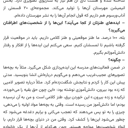
ساخته شده و هشت تای آن هم نیاز به سناریوی تصویری دارد. بخش
انیمیشن مهرستان آن‌ها را تولید می‌کند. مجموعه‌ای ۲۰ قسمتی از
آداب‌ورسوم هم داریم که قول انجام آن‌ها را به نشر مهرستان داده‌ام.
– ایده‌های طنزتان از کجا می‌آیند؟ این‌ها را از شخصیت‌های اطرافتان
می‌گیرید؟
بله، ۱۰۰ درصد. ما طنز موقعیتی و طنز کلامی داریم. باید در موقعیت قرار
گرفته باشیم تا لمسشان کنیم. سعی می‌کنم این ایده‌ها را از افکار و رفتار
دانش‌آموزانم بگیرم.
– چگونه؟
در ضمنِ فعالیت‌های مدرسه این ایده‌پردازی شکل می‌گیرد. مثلاً به بچه‌ها
تصویرهای عجیب‌غریب می‌دهم و می‌گویم درباره‌اش انشا بنویسید. مدتی
پیش این کار را کردم و نتایجش شگفت‌زده‌ام کرد. مثلاً درباره تصویر لامپی
که زده بود بیرون، دانش‌آموزی نوشته بود: «این چون حق بقیه را می‌خورده،
ترکیده و زده بیرون.» این خوردن برق، طنز کلامی است و من به آن نرسیده
بودم؛ اما دانش‌آموز من رسیده است. وقتی به بچه‌ها مواد اولیه را می‌دهی،
چیزی را به تو پس می‌دهند که تعجب می‌کنی و برایم دغدغه می‌شود که
چطور می‌شود این‌ها را کشف کرد. وقتی من در دنیای بچه‌ها قرار دارم، با
انواع شخصیت‌ها مواجه هستم. چون هرکدام از آن‌ها از یک خانواده