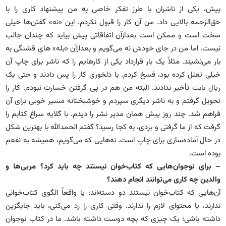
پیش، یکی از ناشران با طرز تفکر خاصی به من پیشنهاد کاری را با
حق‌الزحمه بالایی داد. من آن کار را قبول نکردم. این «نه» گفتن‌ها خیلی
سخت است و ممکن است بعدازآن اتفاقاتی پیش بیاید که چندان جالب
نیست. اما من در جای خودش نه می‌گویم و بعدازآن «بله‌» های قشنگی به
بار می‌نشیند. مثلاً یک بار قرارداد یکی از کارهایم را که ناشر برای چاپ آن
خیلی تعلل کرده بود، فسخ کردم. با دلخوری کار را پس دادند و حتی یک
ریال بابت تأخیر ندادند. البته من هم در پی گرفتن خسارت نبودم. کار را
تحویل گرفتم و به ناشر دیگری سپردم و خوشبختانه مسیر خوبی برای آن
فراهم شد. چند روز پیش همان مدیر نشر را دیدم. با گلایه سراغ کتابم را
گرفت که از ما گرفتی و بردی، به کجا رسید؟ گفتم الحمدالله با بهترین شکل
در حال آماده‌سازی برای چاپ است. نه‌هایی که می‌گویم، همیشه به نفعم
بوده است.
– برای نوجوان‌هایی که کتاب‌خوان نیستند چه باید کرد؟ مربی‌ها و
والدین چه کاری می‌توانند انجام دهند؟
آن‌هایی که کتاب‌خوان نیستند دو دسته‌اند: یا واقعاً الگوی کتاب‌خوانی
ندارند، یا محتوای لازم را ندارند. وقتی کاری را رد می‌کنی، باید جایگزین
داشته باشی؛ یک چیزی که بچه دوست داشته باشد. ما در کتاب نوجوان