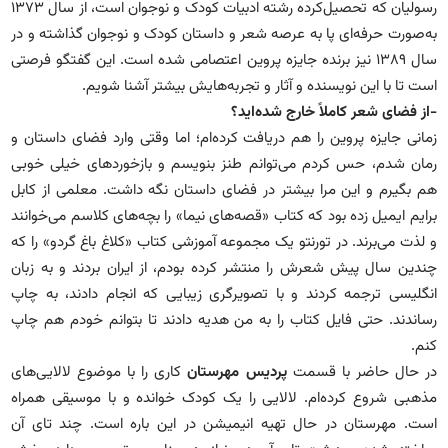
رسولیان که تحصیل‌کرده رشته ادبیات کودک و نوجوان است، از سال ۱۳۷۳
به‌صورت حرفه‌ای پا به عرصه شعر و داستان کودک و نوجوان گذاشته و در
سال ۱۳۸۹ نیز برنده جایزه پروین اعتصامی شده است. این گفتگو فرصتی
است تا با این نویسنده و آثار و تجربه‌هایش بیشتر آشنا شویم.
-از فضای شعر کاملاً خارج شده‌اید؟
زمانی جایزه پروین را هم دریافت کرده‌ام؛ اما وقتی وارد فضای داستان و
رمان شدم، حس کردم می‌توانم طنز بنویسم و بازخوردهای خیلی خوبی
هم بگیرم و این مرا بیشتر در فضای داستان نگه داشت. معلمی از کابل
برایم ایمیل زده بود که کتاب «قصه‌های نیما» را بچه‌های کلاسم می‌خوانند
و لذت می‌برند. در تورنتو یک مجموعه آموزشی کتاب «کلاغ باغ گردو» را که
چندین سال پیش شعرش را منتشر کرده بودم، از ایران بردند و به زبان
انگلیسی ترجمه کردند و با تصویرگری زیبایی که انجام دادند، به چاپ
رساندند. حتی فایل کتاب را به من هدیه دادند تا بتوانم خودم هم چاپ
کنم.
در حال حاضر با قسمت
پردیس مهرستان
کاری را با موضوع لالایی‌های
مذهبی شروع کرده‌ام. لالایی را یک کودک خوانده و با موسیقی همراه
است. مهرستان در حال تهیه انیمیشن در این باره است. چند تای آن