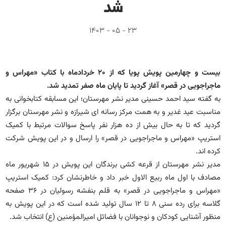
آشنایی باما
شد
تماس باما
23 - 05 - 1403
بیست و چهارمین پویش پویا که از 20 خردادماه با کتاب «مهراس و
ماجراجویی در قصر» آغاز گردید تا پایان ماه صفر تمدید شد.
به گفته سید احمد حسینی مدیر نشر مهرستان؛ این مسابقه کتابخوانی به
مناسبت عید غدیر و به همت مرکز رسانه ای شیرازه و نشر مهرستان برگزار
گردید که تا به حال بیش از ده هزار نفر پاسخ سوالات مرتبط با کمیک
استریپ «مهراس و ماجراجویی در قصر» را ارسال و در این پویش شرکت
کرده اند.
مدیر نشر مهرستان از قرعه کشی برندگان این پویش در 15 شهریور ماه
مصادف با اول ماه ربیع الاول خبر داد و خاطرنشان کرد: کمیک استریپ
«مهراس و ماجراجویی در قصر» به قلم بنفشه رسولیان در ۳۶ صفحه
گلاسه برای رده سنی ۸ تا ۱۲ سال تولید شده است که در این پویش به
منظور آشنایی کودکان و نوجوانان با فضائل امیرالمؤمنین (ع) انتخاب شد.