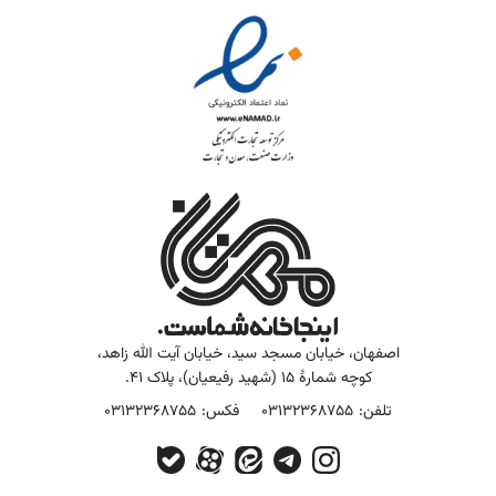
اصفهان، خیابان مسجد سید، خیابان آیت الله زاهد،
کوچه شمارۀ 15 (شهید رفیعیان)، پلاک 41.
تلفن:
03132368755
فکس:
03132368755