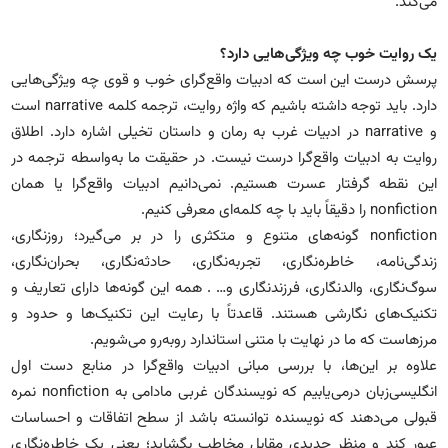
می‌کند.
یک روایت خوب چه ویژگی‌هایی دارد؟
پرسش درست این است که ادبیات واقع‌گرای خوب و قوی چه ویژگی‌هایی
دارد. باید توجه داشته باشیم که واژه روایت، ترجمه کلمه narrative است
و narrative در ادبیات غرب به رمان و داستان تخیلی اشاره دارد. اطلاق
روایت به ادبیات واقع‌گرا درست نیست. در حقیقت ما به‌واسطه ترجمه در
این نقطه گرفتار عسرت هستیم. نمی‌دانیم ادبیات واقع‌گرا یا همان
nonfiction را دقیقاً باید با چه کلمه‌ای معرفی کنیم.
nonfiction گونه‌های متنوع و متکثری را در بر می‌گیرد؛ روزنگاری،
زندگی‌نامه، خاطره‌نگاری، تجربه‌نگاری، حادثه‌نگاری، بحران‌نگاری،
سوگ‌نگاری، والدنگاری، فرزندنگاری و… . همه این گونه‌ها دارای تعاریف و
تکنیک‌های نگارشی هستند. قاعدتاً با رعایت این تکنیک‌ها و حدود و
مرزهاست که ما در نهایت با متنی استاندارد روبه‌رو می‌شویم.
علاوه بر این‌ها، با بررسی مبانی ادبیات واقع‌گرا در منابع دست اول
انگلیسی‌زبان درمی‌یابیم که نویسندگان غربی مادامی به nonfiction نمره
قبولی می‌دهند که نویسنده توانسته باشد از سطح اتفاقات و احساسات
عبور کند و منظر جدیدی مقابل مخاطب بگشاید؛ یعنی یک خاطره‌نگاری