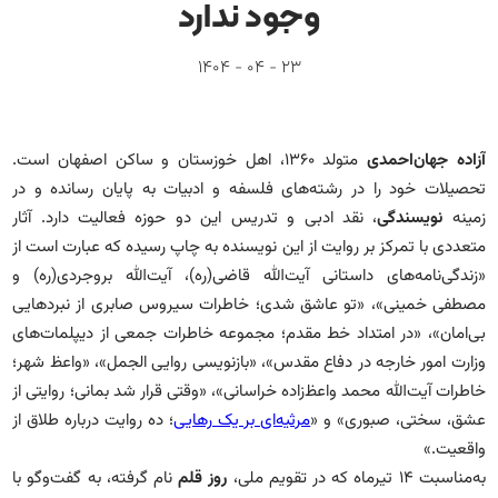
آشنایی باما
وجود ندارد
تماس باما
23 - 04 - 1404
آزاده جهان‌احمدی
متولد ۱۳۶۰، اهل خوزستان و ساکن اصفهان است.
تحصیلات خود را در رشته‌های فلسفه و ادبیات به پایان رسانده و در
زمینه
نویسندگی
، نقد ادبی و تدریس این دو حوزه فعالیت دارد. آثار
متعددی با تمرکز بر روایت از این نویسنده به چاپ رسیده که عبارت است از
«زندگی‌نامه‌های داستانی آیت‌الله قاضی(ره)، آیت‌الله بروجردی(ره) و
مصطفی خمینی»، «تو عاشق شدی؛ خاطرات سیروس صابری از نبردهایی
بی‌امان»، «در امتداد خط مقدم؛ مجموعه خاطرات جمعی از دیپلمات‌های
وزارت امور خارجه در دفاع مقدس»، «بازنویسی روایی الجمل»، «واعظ شهر؛
خاطرات آیت‌الله محمد واعظ‌زاده خراسانی»، «وقتی قرار شد بمانی؛ روایتی از
عشق، سختی، صبوری» و «
مرثیه‌ای بر یک رهایی
؛ ده روایت درباره طلاق از
واقعیت.»
به‌مناسبت ۱۴ تیرماه که در تقویم ملی،
روز قلم
نام گرفته، به گفت‌وگو با