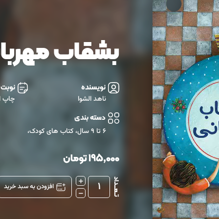
بشقاب مهربا
نویسنده
نوبت
ناهد الشوا
چاپ ا
دسته بندی
6 تا 9 سال
،
کتاب های کودک
،
195,000
تومان
تــعـــداد
1
افزودن به سبد خرید