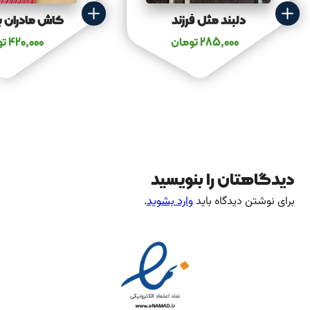
دلبند مثل فرزند
کاش مادران ب
285,000
تومان
420,000
تو
دیدگاهتان را بنویسید
برای نوشتن دیدگاه باید
وارد بشوید
.