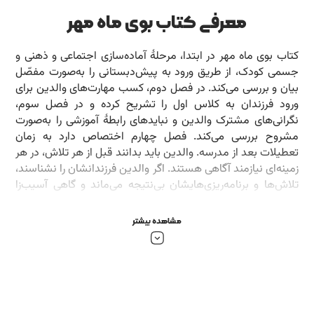
معرفی کتاب بوی ماه مهر
کتاب بوی ماه مهر در ابتدا، مرحلۀ آماده‌سازی اجتماعی و ذهنی و
جسمی کودک، از طریق ورود به پیش‌دبستانی را به‌صورت مفصّل
بیان و بررسی می‌کند. در فصل دوم، کسب مهارت‌های والدین برای
ورود فرزندان به کلاس اول را تشریح کرده و در فصل سوم،
نگرانی‌های مشترک والدین و نبایدهای رابطۀ آموزشی را به‌صورت
مشروح بررسی می‌کند. فصل چهارم اختصاص دارد به زمان
تعطیلات بعد از مدرسه. والدین باید بدانند قبل از هر تلاش، در هر
زمینه‌ای نیازمند آگاهی هستند. اگر والدین فرزندانشان را نشناسند،
تلاش‌ها و برنامه‌ریزی‌هایشان بی‌نتیجه می‌ماند و گاهی آسیب‌زا
می‌شود. باید بدانیم فرصت تربیت صحیح در دوران کودکی تنها یک
بار برای هر فرد فراهم می‌شود و این، وظیفۀ والدین را چندین برابر،
مشاهده بیشتر
سنگین‌تر می‌کند.
بعضی خاطره‌ها همیشه اولین باقی می‌مانند. اولینی هستند بدون
تکرار و بازگشت‌ناپذیر. خاطرۀ اولین روز رفتن به مدرسه جزء آن
دسته از خاطره‌هایی است که برای هرکس رنگ‌وبویی دارد.
خاطره‌ای است که می‌گذرد؛ اما غبار یا عطرش همیشه می‌ماند.