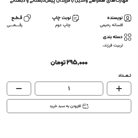
آشنایی باما
مهارت‌های همراهی والدین با فرزندان پیش‌دبستانی و دبستانی
تماس باما
نویسنده
نوبت چاپ
قــطــع
افسانه رحیمی
چاپ دوم
رقـــعـــی
دسته بندی
تربیت فرزند
،
295,000
تومان
تــعـــداد
1
افزودن به سبد خرید