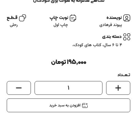
آشنایی باما
نگاهی شاعرانه به سوگ برای کودکان
تماس باما
نویسنده
نوبت چاپ
قــطــع
پیوند فرهادی
چاپ اول
رحلی
دسته بندی
4 تا 6 سال
،
کتاب های کودک
،
195,000
تومان
تــعـــداد
1
افزودن به سبد خرید