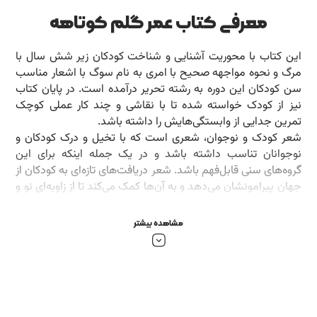
معرفی کتاب عمر گلم کوتاهه
این کتاب با محوریت آشنایی و شناخت کودکان زیر شش سال با
مرگ و نحوه مواجهه صحیح با امری به نام سوگ با اشعار مناسب
سن کودکان این دوره به رشته تحریر درآمده است. در پایان کتاب
نیز از کودک خواسته شده تا با نقاشی و چند کار عملی کوچک
تمرین جدایی از وابستگی‌هایش را داشته باشد.
شعر کودک و نوجوان، شعری است که با تخیل و درک کودکان و
نوجوانان تناسب داشته باشد و در یک جمله اینکه برای این
گروه‌های سنی قابل‌فهم باشد. شعر دریافت‌های تازه‌ای به کودکان از
جهان پیرامونشان می‌دهد و به آن‌ها کمک می‌کند تا از زاویه‌ای نو و
با احساسات عالی به جهان بنگرند؛ در واقع شعر ارتباط کودکان را با
جهان عمیق‌تر، عاطفی‌تر و دلچسب‌تر می‌کند. برخی معتقد هستند
مشاهده بیشتر
که شعر کودک و نوجوان در ایران که در آغاز دههٔ ۱۳۶۰ از رشد
نسبتاً خوبی برخوردار بود، در سال‌های اخیر به ورطهٔ تکرار افتاده
است. برخی نیز باور دارند که این گونهٔ شعری چنان در حیطه‌های
زبانی، تخیل و موسیقی منحصربه‌فرد شده است که می‌توان آن را
موج پنجم شعر ایران نامید. موج اول تا چهارم عبارتند از «سبک