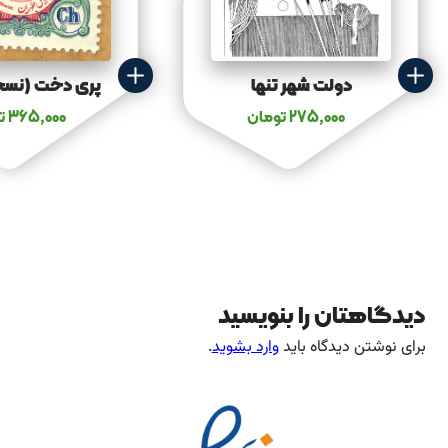
دولت شهر تنها
پری دخت (نسخ
275,000
تومان
365,000
ت
دیدگاهتان را بنویسید
برای نوشتن دیدگاه باید
وارد بشوید
.