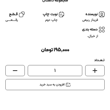
آشنایی باما
مجموعه داستان
تماس باما
نویسنده
نوبت چاپ
قــطــع
فریناز ربیعی
چاپ دوم
رقـــعـــی
دسته بندی
از خیال
،
195,000
تومان
تــعـــداد
1
افزودن به سبد خرید