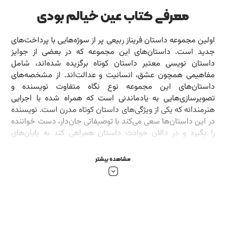
معرفی کتاب عین خیالم بودی
اولین مجموعه داستان فریناز ربیعی پر از سوژه‌هایی با پرداخت‌های
جدید است. داستان‌های این مجموعه که در بعضی از جوایز
داستان نویسی معتبر داستان کوتاه برگزیده شده‌اند، شامل
مفاهیمی همچون عشق، انسانیت و عدالت‌اند. از مشخصه‌های
داستان‌های این مجموعه نوع نگاه متفاوت نویسنده و
تصویرسازی‌هایی به یادماندنی است که همراه شده با اجرایی
هنرمندانه که یکی از ویژگی‌های داستان کوتاه مدرن است. نویسنده
در این داستان‌ها سعی می‌کند با توصیفاتی جان‌دار، دست خواننده
را بگیرد و در دالان حوادث داستان همراهی کند به پایان‌های
غافلگیرکننده برساند.
مشاهده بیشتر
بخشی از کتاب عین خیالم بودی
آن چند ثانیه فیلم را چند بار دیده باشم خوب است: ده بار، بیست
بار؟ بیشتر از هفتاد بار دیدمش. کلمه‌هایت را حفظ شدم.
می‌دانستم ثانیۀ چندم وقفه می‌اندازی بین کلمات و به کجا که
می‌رسی، خنده‌ات می‌گیرد. میم آخر مخلصم را که گفتی، لب‌هایت