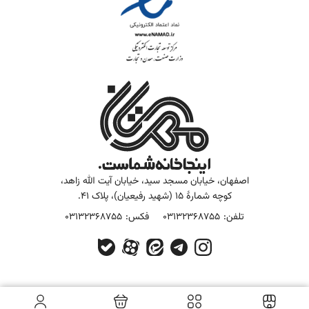
اصفهان، خیابان مسجد سید، خیابان آیت الله زاهد،
کوچه شمارۀ 15 (شهید رفیعیان)، پلاک 41.
تلفن:
03132368755
فکس:
03132368755