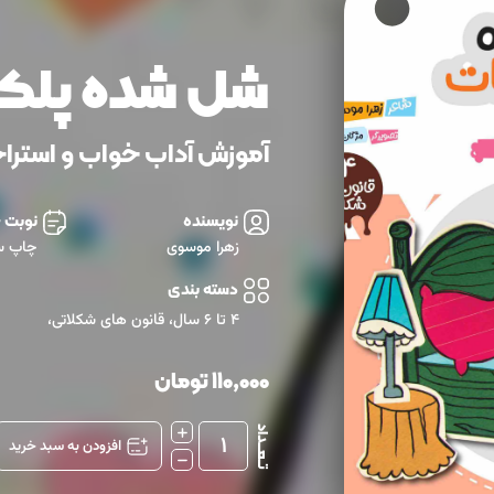
شل شده پلک
آموزش آداب خواب و استرا
نویسنده
نوبت 
زهرا موسوی
چاپ س
دسته بندی
4 تا 6 سال
،
قانون های شکلاتی
،
110,000
تومان
تــعـــداد
1
افزودن به سبد خرید