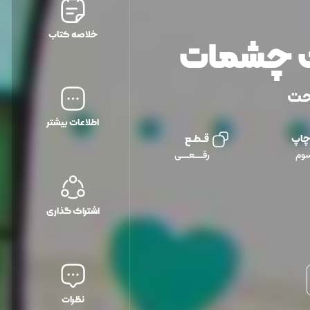
خلاصه کتاب
 چشمات
حت
اطلاعات بیشتر
چاپ
قــطــع
وم
رقـــعـــی
اشتراک گذاری
نظرات