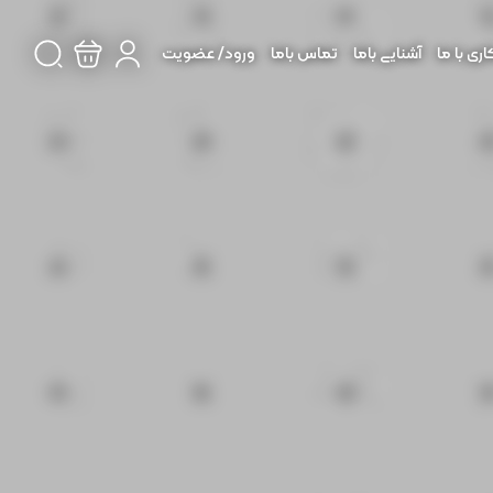
ی با ما
آشنایی باما
تماس باما
ورود/ عضویت