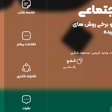
تماعی
خلاصه کتاب
و برخی روش های
یده
اطلاعات بیشتر
اد، وحید کریمی، مسعود شکری
قــطــع
رقـــعـــی
اشتراک گذاری
نظرات