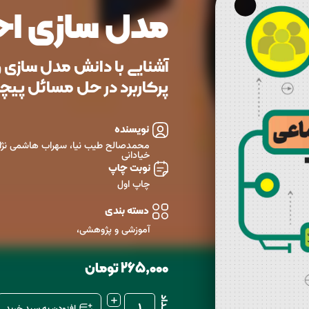
مدل سازی اج
آشنایی با دانش مدل سازی 
پرکاربرد در حل مسائل پیچ
نویسنده
محمدصالح طیب‌ نیا، سهراب هاشمی‌ نژ
خیادانی
نوبت چاپ
چاپ اول
دسته بندی
آموزشی و پژوهشی
،
265,000
تومان
تــعـــداد
1
افزودن به سبد خرید