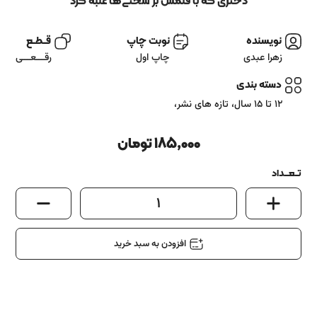
آشنایی باما
دختری که با قلمش بر سختی‌ها غلبه کرد
تماس باما
نویسنده
نوبت چاپ
قــطــع
زهرا عبدی
چاپ اول
رقـــعـــی
دسته بندی
12 تا 15 سال
،
تازه های نشر
،
185,000
تومان
تــعـــداد
1
افزودن به سبد خرید