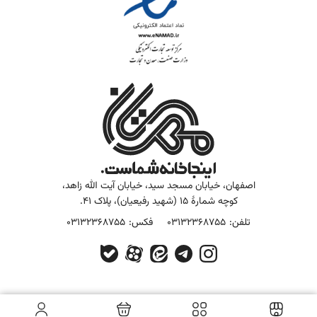
اصفهان، خیابان مسجد سید، خیابان آیت الله زاهد،
کوچه شمارۀ 15 (شهید رفیعیان)، پلاک 41.
تلفن:
03132368755
فکس:
03132368755