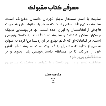
معرفی کتاب مقبولک
سلیمه با اسم مستعار مهناز قهرمان داستان مقبولک است.
سلیمه دختری افغانستانی است که به همراه خانواده‌اش به صورت
قاچاقی از افغانستان به ایران آمده است. آنها در روستایی نزدیک
جمکران ساکن شده‌اند و سلیمه که علاقه‌مند به داستان‌نویسی
است، در کتابخانه‌ای که خانم بهاری در آن روستا برپا کرده به عنوان
عضوی از کتابخانه مشغول به فعالیت است. سلیمه تمام تلاش
خود را می‌کند تا در مسابقه داستان‌نویسی رتبه بیاورد و بر
مشکلاتش پیروز شود.
مخاطب نوجوان در این داستان با شرایط و مشکلات مهاجرین
افغان در ایران آشنا می‌شود.
مشاهده بیشتر
بخشی از کتاب مقبولک
خانم بهاری گفت این‌جا دارد یک خانه می‌سازد و الآن بنّا‌ها توی
ساختمان هستند، اما هر وقت کارشان تمام شود، می‌توانیم برویم
خانه‌اش. من مطمئن بودم الکی می‌گوید؛ مثل وقتی که از مامان
می‌پرسم کِی می‌رَویم دریا و می‌گوید ان‌شاءالله امسال می‌رَویم.