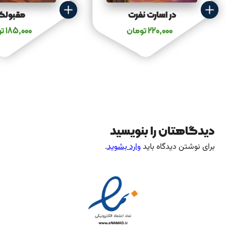
در اسارت نفرت
مقبولک
220,000
تومان
185,000
تو
دیدگاهتان را بنویسید
برای نوشتن دیدگاه باید
وارد بشوید
.