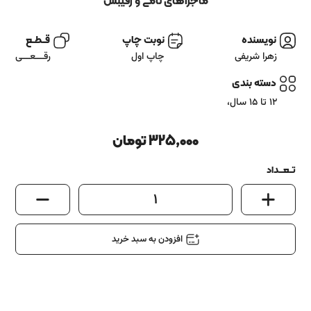
آشنایی باما
ماجراهای نامی و رقیبش
تماس باما
نویسنده
نوبت چاپ
قــطــع
زهرا شریفی
چاپ اول
رقـــعـــی
دسته بندی
12 تا 15 سال
،
325,000
تومان
تــعـــداد
1
افزودن به سبد خرید