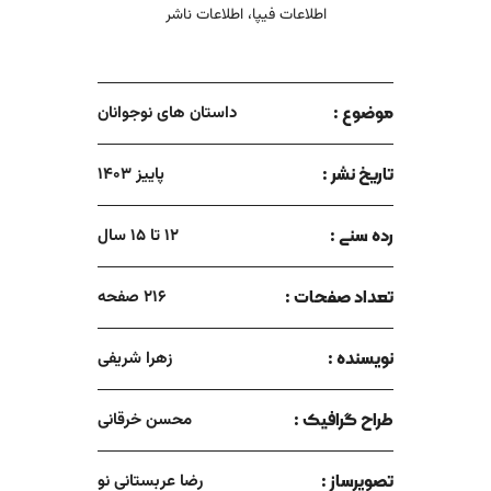
اطلاعات فیپا، اطلاعات ناشر
موضوع :
داستان های نوجوانان
تاریخ نشر :
پاییز 1403
رده سنی :
12 تا 15 سال
تعداد صفحات :
216 صفحه
نویسنده :
زهرا شریفی
طراح گرافیک :
محسن خرقانی
تصویرساز :
رضا عربستانی نو