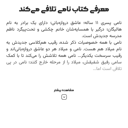
معرفی کتاب نامی تلافی می‌کند
نامی پسری 11 ساله؛ عاشق دروازه‌بانی؛ دارای یک برادر به نام
هالیگان؛ درگیر با همسایه‌شان خانم چکشی و تحت‌پیگرد ناظم
مدرسه جدیدش است.
نامی با همه خصوصیات ذکر شده، رقیب هم‌کلاسی جدیدش به
نام میلاد هم هست. نامی و میلاد هر دو عاشق دروازه‌بانی‌اند و
رقیب سرسخت یکدیگر... نامی همه تلاشش را می‌کند تا با کمک
سامی رفیق شفیقش، میلاد را از مرحله خارج کنند؛ نامی در پی
تلافی است اما...
بخشی از کتاب نامی تلافی می‌کند
نمیدانم خدا چرا میخواهد هم هی امتحاناتش را از من بگیرد. اگر
مشاهده بیشتر
ضعیفترین تیم حمله و مدافعها را هم داشتم، اینقدر توپ توی
درواز هام گل نمیشد. توپ و امضای عابدزاده به فنا رفت. کار
هالیگان را هم درست تلافی نکردم. از دوستان چند سال هام در
محله و مدرس هی قبلی جدا شدم. از شهری بزرگ به مدرس های
با این همه ادا و اطوار آن هم در یک شهر کوچک آمدم. توی