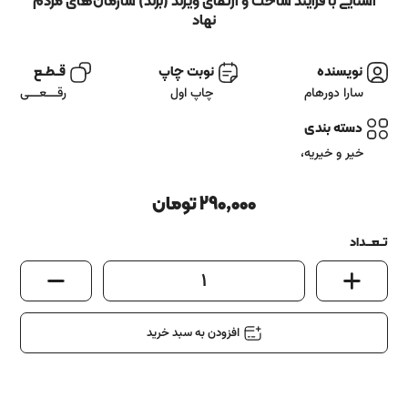
آشنایی باما
آشنایی با فرآیند ساخت و ارتقای ویژند (برند) سازمان‌های مردم
نهاد
تماس باما
نویسنده
نوبت چاپ
قــطــع
سارا دورهام
چاپ اول
رقـــعـــی
دسته بندی
خیر و خیریه
،
290,000
تومان
تــعـــداد
1
افزودن به سبد خرید