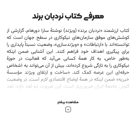
معرفی کتاب نردبان برند
کتاب ارزشمند «نردبان برند» (ویژند) نوشتۀ سارا دورهام، گزارشی از
کوشش‌های موفق سازمان‌های نیکوکاری در سطح جهان است که
توانسته‌اند با «ارتباطات» و «ویژندسازی»، وضعیت نسبتاً پایداری را
برای پیگیری اهداف خود فراهم کنند. این آشنایی ضمن اینکه
به‌طور خاص، به کار همۀ کسانی می‌آید که فعالیت در حوزۀ
نیکوکاری را به‌ تازگی شروع کرده‌اند، بیش از آن می‌تواند به اشخاص
حرفه‌ای این عرصه کمک کند. «ساخت و ارتقای ویژند مؤسسۀ
خیریه» ضمن اینکه در همۀ اوضاع اقتصادی لازم است، در وضعیت
کنونی جامعۀ ایران ضرورری‌تر است. این ضرورت دو بُعد دارد: بُعد
اول آن به نیازهای جامعۀ مخاطب نیکوکاری مربوط است و بُعد
دوم آن به وجود رقبای فراوان در عرصۀ نیکوکاری با موضوعات
مشاهده بیشتر
متعدد. همۀ کسانی که در این عرصه کوشش می‌کنند،
ضرورت‌هایی را شناسایی کرده‌اند که آنان را برای عمل قانع کرده
است و اگر آنها را با روش‌های مناسب، با دیگران به اشتراک
بگذارند، دیگران نیز قانع می‌شوند که در کار خیر با آن خیّران
همراهی و همکاری کنند.