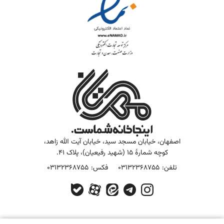
اصفهان، خیابان مسجد سید، خیابان آیت الله زاهد،
کوچه شمارۀ 15 (شهید رفیعیان)، پلاک 41.
تلفن:
03132368755
فکس:
03132368755