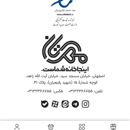
اصفهان، خیابان مسجد سید، خیابان آیت الله زاهد،
کوچه شمارۀ 15 (شهید رفیعیان)، پلاک 41.
تلفن:
03132368755
فکس:
03132368755