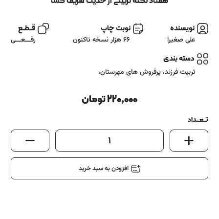
آشنایی باما
هفتاد نکتۀ تربیتی از حدیث شریف کسا
تماس باما
نویسنده
نوبت چاپ
قــطــع
علی صغیرا
66 هزار نسخه تاکنون
رقـــعـــی
دسته بندی
تربیت فرزند
،
پرفروش های مهرستان
،
220,000
تومان
تــعـــداد
1
افزودن به سبد خرید