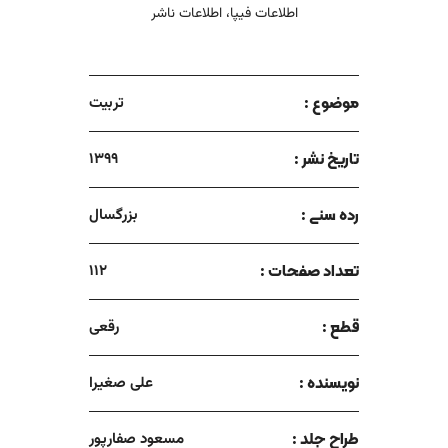
اطلاعات فیپا، اطلاعات ناشر
موضوع :
تربیت
تاریخ نشر :
1399
رده سنی :
بزرگسال
تعداد صفحات :
112
قطع :
رقعی
نویسنده :
علی صغیرا
طراح جلد :
مسعود صفارپور