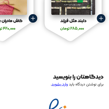
دلبند مثل فرزند
کاش مادران ب
285,000
تومان
420,000
تو
دیدگاهتان را بنویسید
برای نوشتن دیدگاه باید
وارد بشوید
.