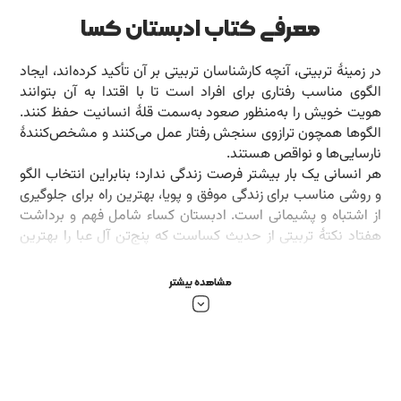
معرفی کتاب ادبستان کسا
در زمینۀ تربیتی، آنچه کارشناسان تربیتی بر آن‌ تأکید کرده‌اند، ایجاد
الگوی مناسب رفتاری برای افراد است تا با اقتدا به آن بتوانند
هویت خویش را به‌منظور صعود به‌سمت قلۀ انسانیت حفظ کنند.
الگوها همچون ترازوی سنجش رفتار عمل می‌کنند و مشخص‌کنندۀ
نارسایی‌ها و نواقص هستند.
هر انسانی یک بار بیشتر فرصت زندگی ندارد؛ بنابراین انتخاب الگو
و روشی مناسب برای زندگی موفق و پویا، بهترین راه برای جلوگیری
از اشتباه و پشیمانی است. ادبستان کساء شامل فهم و برداشت
هفتاد نکتۀ تربیتی از حدیث کساست که پنج‌تن آل عبا را بهترین
الگوی تربیتی برای هر فرد معرفی کرده است. ازجمله موضوعات
بررسی‌شده در این کتاب، پاسخ گرم به فرزند، بیان دقیق
مشاهده بیشتر
خواسته‌ها، نظم در زندگی، اجرای کار به‌ بهترین شکل، نگاه‌درمانی،
گفت‌وگو درمانی و ابراز محبت ویژه به مادر است.
بخشی از کتاب ادبستان کسا
رحمت خدا بر پیر طریقت عشق، آیت‌الله بهجت که چه زیبا فرمود: