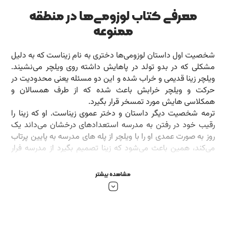
معرفی کتاب لوزومی‌ها در منطقه
ممنوعه
شخصیت اول داستان لوزومی‌ها دختری به نام زیناست که به دلیل
مشکلی که در بدو تولد در پاهایش داشته روی ویلچر می‌نشیند.
ویلچر زینا قدیمی و خراب شده و این دو مسئله یعنی محدودیت در
حرکت و ویلچر خرابش باعث شده که از طرف همسالان و
همکلاسی هایش مورد تمسخر قرار بگیرد.
ترمه شخصیت دیگر داستان و دختر عموی زیناست. او که زینا را
رقیب خود در رفتن به مدرسه استعدادهای درخشان می‌داند یک
روز به صورت عمدی او را با ویلچر از پله های مدرسه به پایین پرتاب
می‌کند، همین باعث می‌شود که زینا تصمیم بگیرد از مدرسه فرار
کند و تصمیم می‌گیرد تا وقتی نتواند یک ویلچر کنترلی بخرد به
مدرسه برنگردد.
مشاهده بیشتر
نوجوان با خواندن این کتاب متوجه می شود که چطور با وجود
محدودیت‌هایش دست از رسیدن به آرزوها و اهدافش نکشد.
این کتاب باعث افزایش اعتماد به نفس در نوجوانان در مواجهه با
مشکلاتشان می‌شود و همچنین چگونگی تعامل نوجوان با