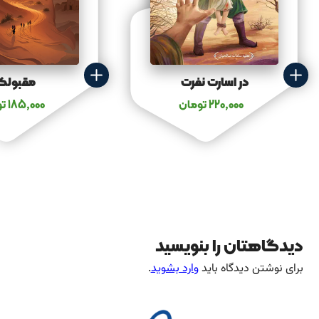
در اسارت نفرت
مقبولک
220,000
تومان
185,000
تو
دیدگاهتان را بنویسید
برای نوشتن دیدگاه باید
وارد بشوید
.