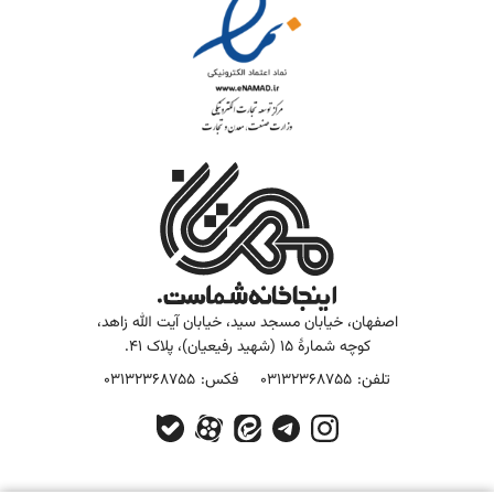
اصفهان، خیابان مسجد سید، خیابان آیت الله زاهد،
کوچه شمارۀ 15 (شهید رفیعیان)، پلاک 41.
تلفن:
03132368755
فکس:
03132368755