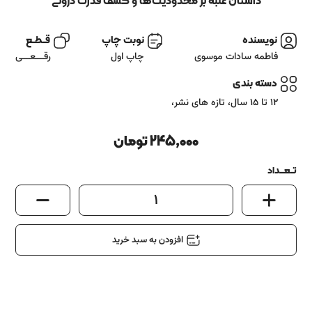
آشنایی باما
داستان غلبه بر محدودیت‌ها و کشف قدرت درونی
تماس باما
نویسنده
نوبت چاپ
قــطــع
فاطمه سادات موسوی
چاپ اول
رقـــعـــی
دسته بندی
12 تا 15 سال
،
تازه های نشر
،
245,000
تومان
تــعـــداد
1
افزودن به سبد خرید