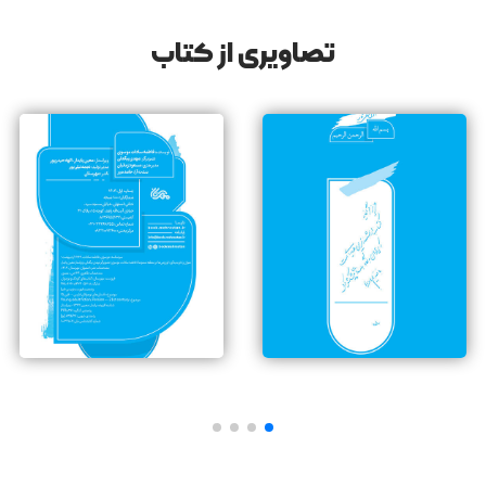
همسالانشان را به آنها می‌آموزد.
تصاویری از کتاب
بخشی از کتاب لوزومی ها در منطقه ممنوعه
موج‌ دریا مثل ماهیِ گندهٔ گرسنه‌ای دفترهای پرپر و کتاب‌های
خیس‌خورده‌ام را قورت داد و همه را با خودش برد آن دوردورها.
نمی‌دانم کجا؛ اما فکر کنم رفتند پیش داماهی و بابا. دیگر ربطی هم
به من نداشت کجا. من می‌خواستم از شرشان راحت شوم که
شدم. کوله‌پشتی را تکاندم؛ لقمهٔ نان و پنیرِ له‌شده تنها چیزِ
باقی‌مانده بود. تلپی افتاد توی بغلم. لقمه را از توی کیسه آوردم
بیرون و برای پرنده‌ها ریزریز کردم.
دستم را بردم بالا. کلی پرندهٔ سفید دورم را گرفتند. نوک‌های
صورتی‌شان را زدند کف دستم و خرده‌‌های نان و پنیر را خوردند.
بال‌های‌ نرمشان خوردند به صورتم. دستم که از نان خالی شد، همه
با هم پرواز کردند.
دریا کف‌های سفید پُرِ حباب را آورد سمتم. چیز براقی همراه با موج
آب جلو آمد. نور آفتاب خورد بهش‌ و بیش‌تر برق ‌زد. نزدیک‌تر شدم
و خوب نگاه کردم. یک بطریِ شیشه‌ای بود. دستم را دراز کردم؛ ولی
نتوانستم بردارمش. از ویلچر آمدم پایین. لباس‌هایم خیس‌ خیس
شد. بطری را برداشتم. برگه‌ای توی بطری لوله شده بود، با کلی
صدف و گوش‌‌ماهیِ رنگارنگ.