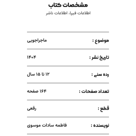
مشخصات کتاب
از کجا آمده بود؟ مال من بود؟ نمی‌توانستم بی‌خیال شوم. بطری را
گذاشتم توی کوله‌پشتی و از دستۀ ویلچر آویزانش کردم. ویلچر را با
اطلاعات فیپا، اطلاعات ناشر
صدای قژقژی چرخاندم طرف خیابان. دیر شده بود، لابد تا حالا همه
داشتند دنبال زینای فراری می‌گشتند.
موضوع :
ماجراجویی
تاریخ نشر :
1404
رده سنی :
12 تا 15 سال
تعداد صفحات :
164 صفحه
قطع :
رقعی
نویسنده :
فاطمه سادات موسوی