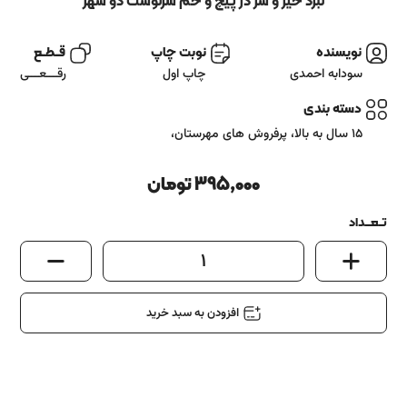
آشنایی باما
نبرد خیر و شر در پیچ و خم سرنوشت دو شهر
تماس باما
نویسنده
نوبت چاپ
قــطــع
سودابه احمدی
چاپ اول
رقـــعـــی
دسته بندی
15 سال به بالا
،
پرفروش های مهرستان
،
395,000
تومان
تــعـــداد
1
افزودن به سبد خرید