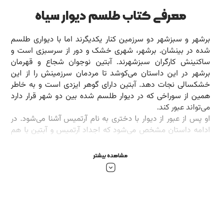
معرفی کتاب طلسم دیوار سیاه
برشهر و سبزشهر دو سرزمین کنار یکدیگرند اما با دیواری طلسم
شده در بینشان. برشهر، شهری خشک و دور از سرسبزی است و
ساکنینش کارگران سبزشهرند. آبتین نوجوان شجاع و قهرمان
برشهر در این داستان می‌کوشد تا مردمان سرزمینش را از این
خشکسالی نجات دهد. آبتین دارای گوهر ایزدی است و به خاطر
همین از سوراخی که در دیوار طلسم شده بین دو شهر قرار دارد
می‌تواند عبور کند.
او پس از عبور از دیوار با دختری به نام آرتمیس آشنا می‌شود. در
ادامه داستان مشخص می‌شود که اجداد آرتمیس و آبتین با هم
آشنا بوده‌اند. پادشاه سرزمین سبزشهر مرداس در تلاش است که
آبتین را با خود همراه کند تا بتواند تا ابد گوهر پادشاهی را به
مشاهده بیشتر
دست بیاورد. مرداس در تسخیر شباویز است و شباویز در تسخیر
ملوخ تائیس. طلسم دیوار سیاه داستان پیچیده خیر و شر است
که در پیچ و خم‌های فراوان و کشمکش‌های جذاب داستانی،
مخاطب نوجوان را با خود همراه می‌کند.