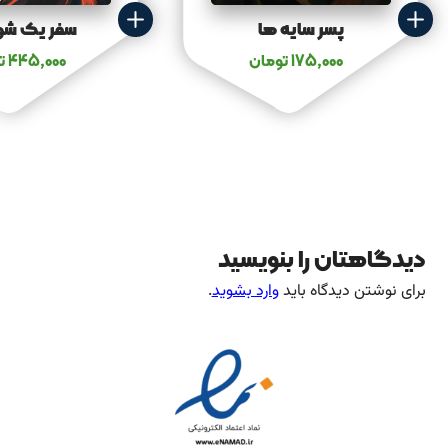
پسر سایه ها
سفر یک شو
175,000
تومان
445,000
ت
دیدگاهتان را بنویسید
برای نوشتن دیدگاه باید
وارد بشوید
.