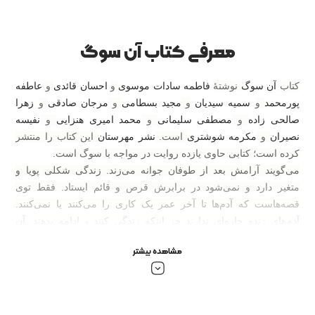
معرفی کتاب آن سوگ
کتاب
آن سوگ
نوشتهٔ
فاطمه سادات موسوی
و
احسان قائدی
و
عاطفه
پورمحمد
و
سمیه سیدیان
و
مجید بسطامی
و
مرجان صادقی
و
زهرا
صالحی زاده
و
مصطفی سلیمانی
و
محمد امیری هنزایی
و
نفیسه
نصیران
و
مکرمه شوشتری
است.
نشر مهرستان
این کتاب را منتشر
کرده است؛ کتابی حاوی یازده روایت در مواجه با سوگ است.
می‌گویند آرامش بعد از طوفان جوانه می‌زند. زندگی شکلی پویا و
متغیر دارد و نمی‌شود در برابرش قرص و قائم ایستاد. فقط توی
قصه‌هاست که آدم‌ها تا آخر عمر یک کاری را می‌کنند یا نمی‌کنند.
آدم‌های زنده چاره‌ای ندارند جز اینکه زندگی کنند و ادامه بدهند. آن
سوگ روایت واقعی آدم‌هایی است که داغ عزیز دیده‌اند و سوگوار
مشاهده بیشتر
شده؛ اما زیر آوار سوگ، خاموش نمانده‌اند، بلکه تلاش کرده‌اند سوگ
را بپذیرند و با این حقیقت زندگی کنار بیایند. نویسندگان این مجموعه
روایت می‌کنند که چگونه سایه سنگین سوگ را از سر گذرانده‌اند.