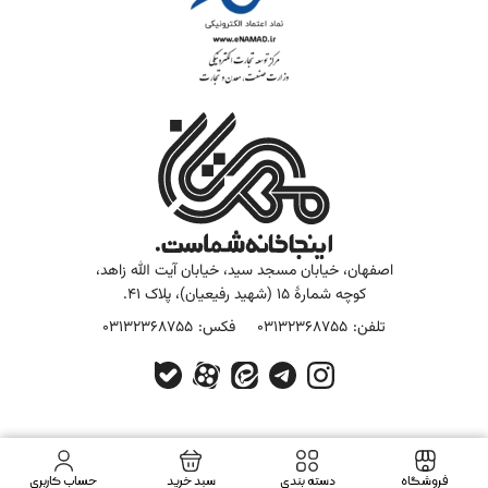
اصفهان، خیابان مسجد سید، خیابان آیت الله زاهد،
کوچه شمارۀ 15 (شهید رفیعیان)، پلاک 41.
تلفن:
03132368755
فکس:
03132368755
فروشگاه
دسته بندی
سبد خرید
حساب کاربری