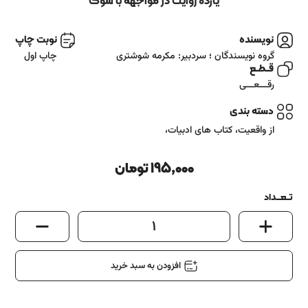
آشنایی باما
یازده روایت در مواجهه با سوگ
تماس باما
نویسنده
نوبت چاپ
گروه نویسندگان ؛ سردبیر: مکرمه شوشتری
چاپ اول
قــطــع
رقـــعـــی
دسته بندی
از واقعیت
،
کتاب های ادبیات
،
195,000
تومان
تــعـــداد
1
افزودن به سبد خرید