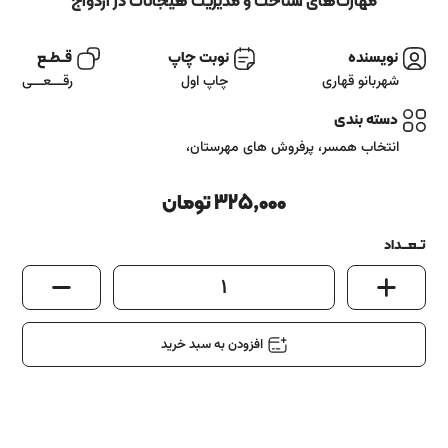
آشنایی باما
مهارت‌های شناخت و مدیریت هیجانات در ازدواج
تماس باما
نویسنده
نوبت چاپ
قــطــع
شهربانو قهاری
چاپ اول
رقـــعـــی
دسته بندی
انتخاب همسر
،
پرفروش های مهرستان
،
325,000
تومان
تــعـــداد
1
افزودن به سبد خرید