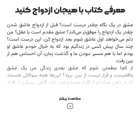
معرفی کتاب با هیجان ازدواج کنید
عشق در یک نگاه چقدر درست است؟ قبل از ازدواج عاشق شدن
چقدر یک ازدواج را موفق‌تر می‌کند؟ عشق مقدم است یا عقل؟ من
دلم می‌خواهد اول عاشق شوم بعد ازدواج کن، این درست است؟
چند سال پیش کسی در زندگیم بود که به خیال خودم عاشق او
بودم اما با هم مسیر نبودن ما و گذشت زمان، آن احساس هم از
بین رفت.
از کجا مطمئن شوم که عشق بعدی زندگی من یک عشق
واقعیست و قرار نیست از بین برود؟ این‌ها همه سوالاتی هستند
که در ذهن هرکدام از افراد مجرد وجود دارد. گاهی بسیاری از افراد
متأهل هم این تردید را تجربه می‌کنند که آیا هرگز عشق را تجربه
کرده‌اند؟ چقدر می‌توان عشق را ملاکی برای انتخاب و ازدواج قرار
مشاهده بیشتر
داد؟
در کتاب «با هیجان ازدواج کنید» به قلم دکتر شهربانو قهاری قرار
است در 12 فصل با هیجانات خودمان آشناتر شویم. یاد بگیریم که
هوش هیجانی چیست و چگونه می‌توانیم به آن دست یابیم،
چطور هیجانات دیگران را بشناسیم و اینکه این هوش هیجانی چه