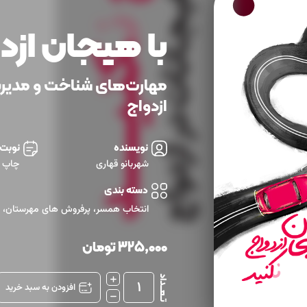
با هیجان ازد
مهارت‌های شناخت و مدیر
ازدواج
نویسنده
نوبت
شهربانو قهاری
چاپ ا
دسته بندی
انتخاب همسر
،
پرفروش های مهرستان
،
325,000
تومان
تــعـــداد
1
افزودن به سبد خرید