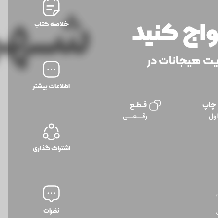
واج کنید
خلاصه کتاب
یت هیجانات در
اطلاعات بیشتر
 چاپ
قــطــع
ول
رقـــعـــی
اشتراک گذاری
نظرات