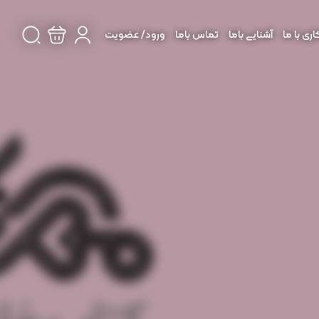
ی با ما
آشنایی باما
تماس باما
ورود/ عضویت