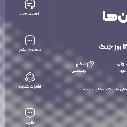
ن‌ها
خلاصه کتاب
اطلاعات بیشتر
 چاپ
قــطــع
دوم
رقـــعـــی
اشتراک گذاری
 های نشر
،
کتاب های ادبیات
،
نظرات