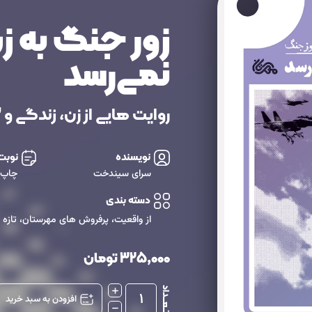
زور جنگ به ز
نمی‌رسد
روایت هایی از زن، زندگی و 12 روز جنگ
نویسنده
نوبت
سرای سیندخت
چاپ 
دسته بندی
از واقعیت
،
پرفروش های مهرستان
،
تازه
325,000
تومان
تــعـــداد
1
افزودن به سبد خرید