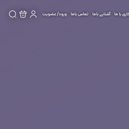
ی با ما
آشنایی باما
تماس باما
ورود/ عضویت