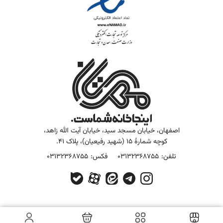
اصفهان، خیابان مسجد سید، خیابان آیت الله زاهد،
کوچه شمارۀ 15 (شهید رفیعیان)، پلاک 41.
تلفن:
03132368755
فکس:
03132368755