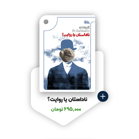
ناداستان یا روایت؟
695,000
تومان