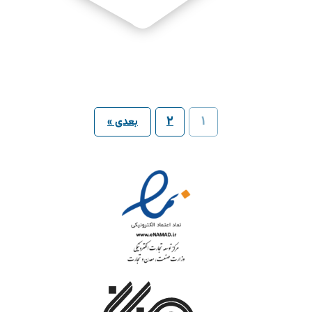
2
1
بعدی »