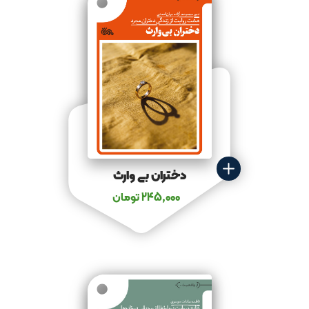
دختران بی وارث
245,000
تومان