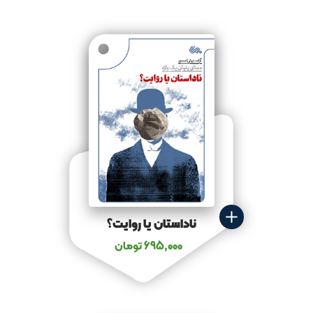
ناداستان یا روایت؟
695,000
تومان