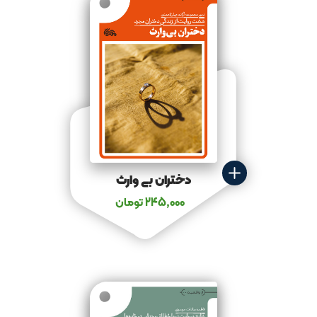
دختران بی وارث
245,000
تومان