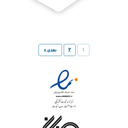
2
1
بعدی »