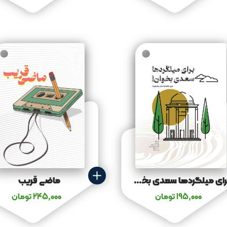
برای میلگردها سعدی بخوان
ماضی قریب
195,000
تومان
245,000
تومان