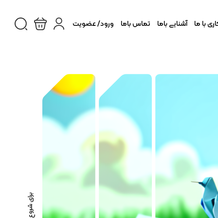
ی با ما
آشنایی باما
تماس باما
ورود/ عضویت