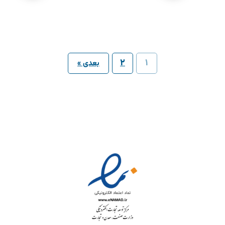
2
1
بعدی »